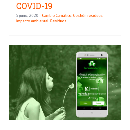
COVID-19
5 junio, 2020
|
Cambio Climático
,
Gestión residuos
,
Impacto ambiental
,
Residuos
Aztes desarrolla
BarakaldoGarbi para resolver
las dudas y mejorar el reciclaje
en Barakaldo y ayudar a hacer
una ciudad más sostenible