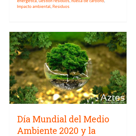
energética
,
Gestión residuos
,
huella de carbono
,
Impacto ambiental
,
Residuos
Día Mundial del Medio
Ambiente 2020 y la COVID-19
Día Mundial del Medio
Ambiente 2020 y la