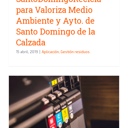
para Valoriza Medio
Ambiente y Ayto. de
Santo Domingo de la
Calzada
15 abril, 2019
|
Aplicación
,
Gestión residuos
42.000 puntos de recogida para
reciclar cartuchos tóner y de