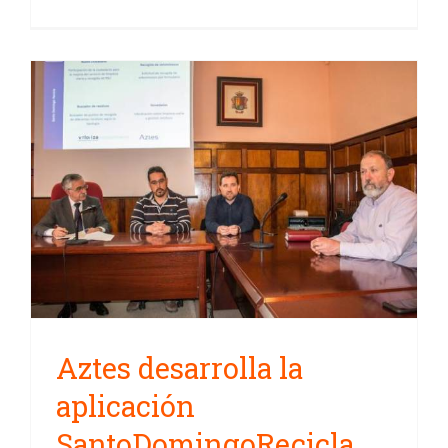
Aztes desarrolla la aplicación
SantoDomingoRecicla para
Valoriza Medio Ambiente y
Ayto. de Santo Domingo de la
Calzada
Aztes desarrolla la
aplicación
SantoDomingoRecicla