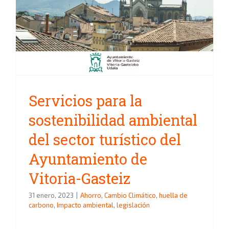
Servicios para la sostenibilidad
ambiental del sector turístico
del Ayuntamiento de Vitoria-
Gasteiz
Servicios para la
sostenibilidad ambiental
del sector turístico del
Ayuntamiento de
Vitoria-Gasteiz
31 enero, 2023
|
Ahorro
,
Cambio Climático
,
huella de
carbono
,
Impacto ambiental
,
legislación