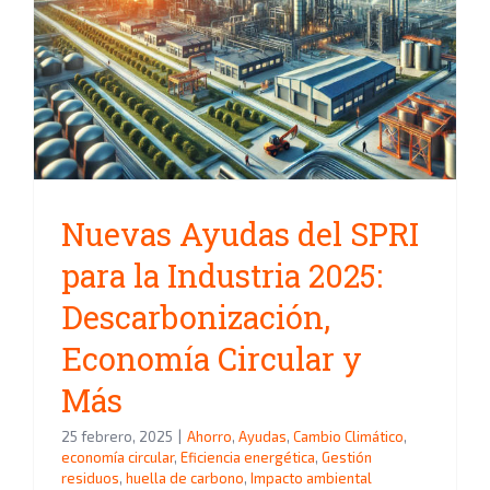
Nuevas Ayudas del SPRI para la
Industria 2025:
Descarbonización, Economía
Circular y Más
Nuevas Ayudas del SPRI
para la Industria 2025:
Descarbonización,
Economía Circular y
Más
25 febrero, 2025
|
Ahorro
,
Ayudas
,
Cambio Climático
,
economía circular
,
Eficiencia energética
,
Gestión
residuos
,
huella de carbono
,
Impacto ambiental