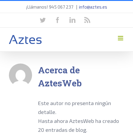
Saltar
¡Llámanos! 945 067 237
|
info@aztes.es
al
twitter
facebook
linkedin
rss
contenido
Acerca de
AztesWeb
Este autor no presenta ningún
detalle.
Hasta ahora AztesWeb ha creado
20 entradas de blog.