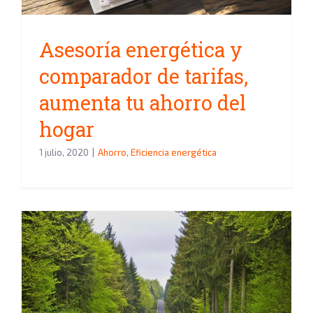
Asesoría energética y
comparador de tarifas,
aumenta tu ahorro del
hogar
1 julio, 2020
|
Ahorro
,
Eficiencia energética
Programa de ayudas para