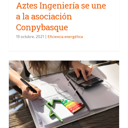
Aztes Ingeniería se une
a la asociación
Conpybasque
19 octubre, 2021
|
Eficiencia energética
Asesoría energética y
comparador de tarifas, aumenta
tu ahorro del hogar