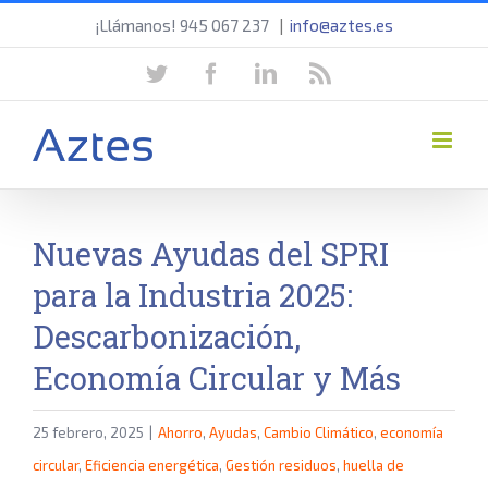
Saltar
¡Llámanos! 945 067 237
|
info@aztes.es
al
twitter
facebook
linkedin
rss
contenido
Nuevas Ayudas del SPRI
para la Industria 2025:
Descarbonización,
Economía Circular y Más
25 febrero, 2025
|
Ahorro
,
Ayudas
,
Cambio Climático
,
economía
circular
,
Eficiencia energética
,
Gestión residuos
,
huella de