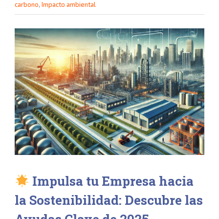
carbono
,
Impacto ambiental
Ver
imagen
más
grande
Impulsa tu Empresa hacia
la Sostenibilidad: Descubre las