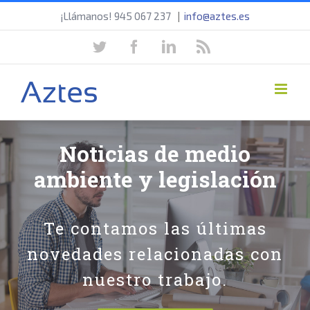
Saltar
¡Llámanos! 945 067 237
|
info@aztes.es
al
twitter
facebook
linkedin
rss
contenido
Noticias de medio
ambiente y legislación
Te contamos las últimas
novedades relacionadas con
nuestro trabajo.