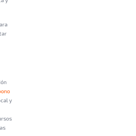
para
tar
ión
bono
cal y
ursos
las