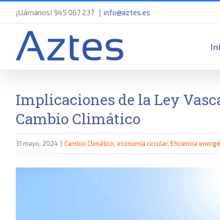
Saltar
¡Llámanos! 945 067 237
|
info@aztes.es
al
Bu
contenido
In
Implicaciones de la Ley Vasc
Cambio Climático
31 mayo, 2024
|
Cambio Climático
,
economía circular
,
Eficiencia energé
Ver
imagen
más
grande