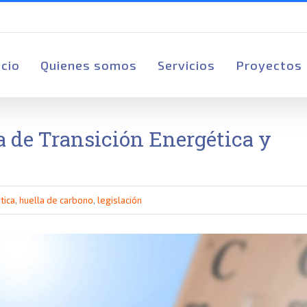
scar:
icio
Quienes somos
Servicios
Proyectos
a de Transición Energética y
tica
,
huella de carbono
,
legislación