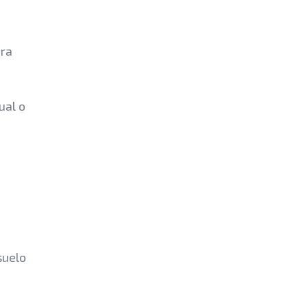
ara
ual o
suelo