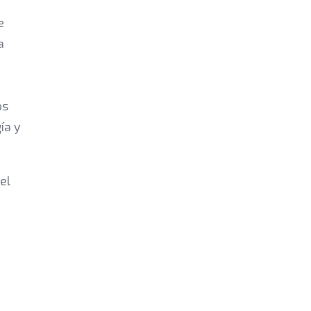
e
a
os
ía y
el