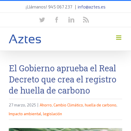
Saltar
¡Llámanos! 945 067 237
|
info@aztes.es
al
twitter
facebook
linkedin
rss
contenido
El Gobierno aprueba el Real
Decreto que crea el registro
de huella de carbono
27 marzo, 2025
|
Ahorro
,
Cambio Climático
,
huella de carbono
,
Impacto ambiental
,
legislación