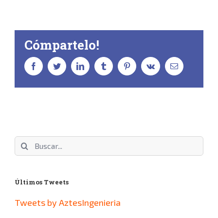
Cómpartelo!
facebook
twitter
linkedin
tumblr
pinterest
vk
Correo
electrónico
Buscar:
Últimos Tweets
Tweets by AztesIngenieria