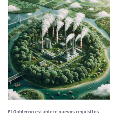
Ver
imagen
más
grande
El Gobierno establece nuevos requisitos