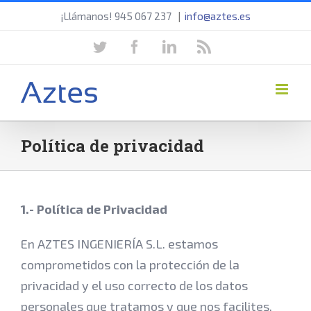
Saltar
¡Llámanos! 945 067 237
|
info@aztes.es
al
twitter
facebook
linkedin
rss
contenido
Política de privacidad
1.- Política de Privacidad
En AZTES INGENIERÍA S.L. estamos
comprometidos con la protección de la
privacidad y el uso correcto de los datos
personales que tratamos y que nos facilites,