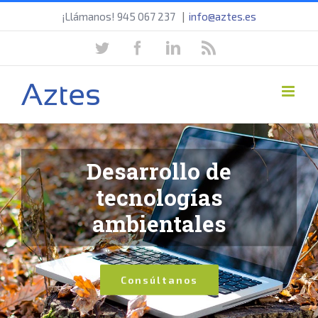
Saltar
¡Llámanos! 945 067 237
|
info@aztes.es
al
twitter
facebook
linkedin
rss
contenido
Desarrollo de
tecnologías
ambientales
Consúltanos