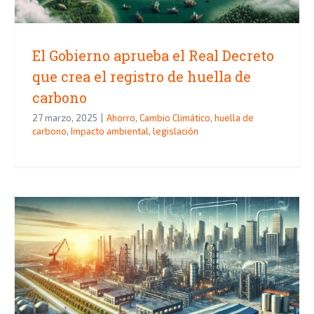
El Gobierno aprueba el Real Decreto
que crea el registro de huella de
carbono
27 marzo, 2025
|
Ahorro
,
Cambio Climático
,
huella de
carbono
,
Impacto ambiental
,
legislación
Nuevas Ayudas del SPRI para la