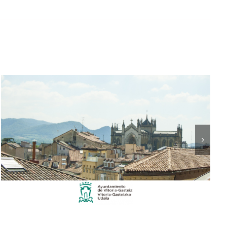
Asesoramiento a empresas locales
para la optimización y reducción
del gasto energético y huella de
carbono