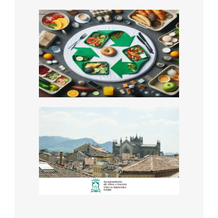
Economía Circular en
el Sector Turístico:
Impulsando la
Sostenibilidad y
Rentabilidad
Asesoramiento a
empresas locales para
la optimización y
reducción del gasto
energético y huella de
carbono