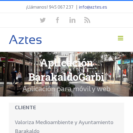
Saltar
¡Llámanos! 945 067 237
|
info@aztes.es
al
twitter
facebook
linkedin
rss
contenido
Aplicación
BarakaldoGarbi
Aplicación para móvil y web
CLIENTE
Valoriza Medioambiente y Ayuntamiento
Barakaldo