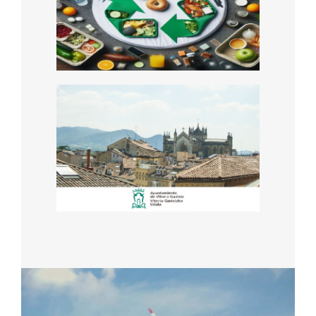
el Sector Turístico:
Impulsando la
Sostenibilidad y
Rentabilidad
Asesoramiento a
empresas locales para
la optimización y
reducción del gasto
energético y huella de
carbono